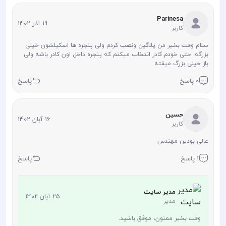
Parinesa
19 آذر 1402
کاربر
سلام وقت بخیر من پلاگین و‌نصب کردم ولی پنجره ها اسکیلشون خیلی
بزرگه. حتی خودم کادر انتخاب میکنم که پنجره داخل اون کادر باشه ولی
باز خیلی بزرگ میفته
0 پاسخ
پاسخ
حسین
16 آبان 1402
کاربر
عالی بودین مهندس
1 پاسخ
پاسخ
مدیر سایت
25 آبان 1402
مدیر
وقت بخیر ممنون، موفق باشید.