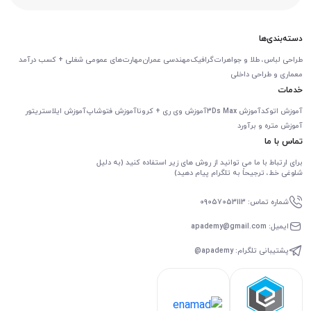
دسته‌بندی‌ها
طراحی لباس، طلا و جواهرات
گرافیک
مهندسی عمران
مهارت‌های عمومی شغلی + کسب درآمد
معماری و طراحی داخلی
خدمات
آموزش اتوکد
آموزش 3Ds Max
آموزش وی ری + کرونا
آموزش فتوشاپ
آموزش ایلاستریتور
آموزش متره و برآورد
تماس با ما
برای ارتباط با ما می توانید از روش های زیر استفاده کنید (به دلیل
شلوغی خط، ترجیحاً به تلگرام پیام دهید)
شماره تماس: 09057053113
ایمیل: apademy@gmail.com
پشتیبانی تلگرام: apademy@