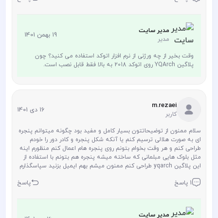
مدیر سایت
19 بهمن 1401
مدیر
وقت بخیر از چه ورژنی از نرم افزار اتوکد استفاده می کنید؟ چون
پلاگین YQArch روی اتوکد 2018 به بالا فقط قابل نصب است.
m.rezaei
16 دی 1401
کاربر
سلام ممنون از توضیحاتتون بسیار کامل و مفید بود چگونه میتوانم پنجره
ای به صورت هلالی ترسیم کنم یا آنکه شکل پنجره و کادر دور را خودم
طراحی کنم و هر وقت بخوام بتونم روی پنجره هام اعمال کنم منظورم اینه
مثل بلوک هایی مبلمانی که ساخته میشه پنجره هم بتونم با استفاده از
این پلاگین yqarch طراحی کنم ممنون میشم بهم ایمیل بزنید سپاسگذارم
1 پاسخ
پاسخ
مدیر سایت