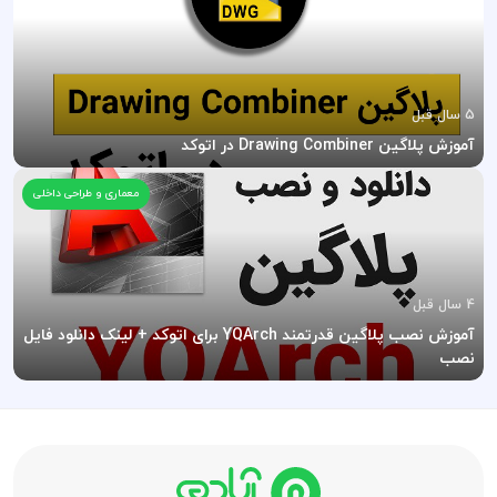
5 سال قبل
آموزش پلاگین Drawing Combiner در اتوکد
معماری و طراحی داخلی
4 سال قبل
آموزش نصب پلاگین قدرتمند YQArch برای اتوکد + لینک دانلود فایل
نصب