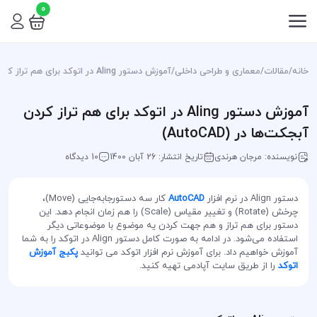
0
خانه
/
مقالات
/
معماری و طراحی داخلی
/
آموزش دستور Aling در اتوکد برای هم تراز کردن آبجکت‌ها در (AutoCAD)
آموزش دستور Aling در اتوکد برای هم تراز کردن
آبجکت‌ها در (AutoCAD)
نویسنده: مرجان هرندی
تاریخ انتشار: 26 آبان 1400
10 دیدگاه
دستور Align در نرم افزار
AutoCAD
کار سه دستورجابه‌جایی (Move)،
چرخش (Rotate) و تغییر مقیاس (Scale) را هم زمان انجام دهد. این
دستور برای هم تراز و هم جهت کردن یه موضوع با موضوعاتی دیگر
استفاده می‌شود. در ادامه به صورت کامل دستور Align در اتوکد را به شما
آموزش خواهیم داد. برای آموزش نرم افزار اتوکد می توانید
پکبج آموزش
اتوکد
را از طریق سایت آپادمی تهیه کنید.