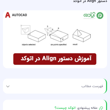
دستور Align در اتوکد
فهرست مطالب
اتوکد چیست؟
مقاله پیشنهادی: