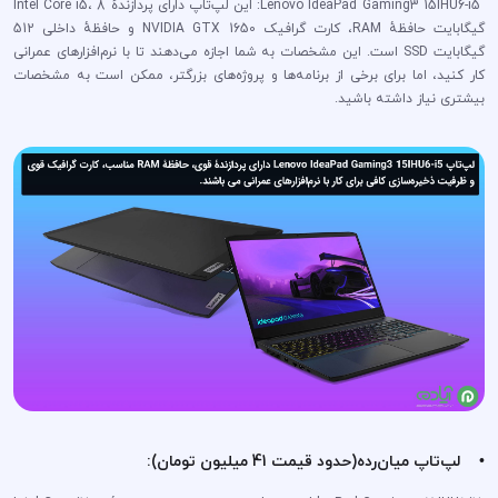
Lenovo IdeaPad Gaming3 15IHU6-i5: این لپ‌تاپ دارای پردازندهٔ Intel Core i5، 8
گیگابایت حافظهٔ RAM، کارت گرافیک NVIDIA GTX 1650 و حافظهٔ داخلی 512
گیگابایت SSD است. این مشخصات به شما اجازه می‌دهند تا با نرم‌افزارهای عمرانی
کار کنید، اما برای برخی از برنامه‌ها و پروژه‌های بزرگتر، ممکن است به مشخصات
بیشتری نیاز داشته باشید.
• لپ‌تاپ میان‌رده(حدود قیمت 41 میلیون تومان):