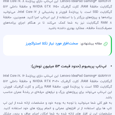
Lenovo IdeaPad Gaming3 15IHU6-i7: این لپ‌تاپ دارای پردازندهٔ Intel Core i7، 8
گیگابایت حافظهٔ RAM، کارت گرافیک NVIDIA GTX 1650 و حافظهٔ داخلی 512
گیگابایت SSD است. با پردازندهٔ قوی‌تر و پشتیبانی از Intel Core i7، می‌توانید
برنامه‌ها و پروژه‌های بزرگتر را با استفاده از این لپ‌تاپ اجرا کنید. همچنین، حافظهٔ
RAM 8 گیگابایت نیز به شما کمک می‌کند تا در هنگام اجرای برنامه‌های
مصرف‌کنندهٔ حافظه، عملکرد بهتری داشته باشید.
سخت‌افزار مورد نیاز تکلا استراکچرز
مقاله ییشنهادی:
• لپ‌تاپ پریمیوم (حدود قیمت 53 میلیون تومان):
Lenovo IdeaPad Gaming3 15IAH7-i7: این لپ‌تاپ دارای پردازندهٔ Intel Core i7، 16
گیگابایت حافظهٔ RAM، کارت گرافیک NVIDIA RTX 3060 و حافظهٔ داخلی 512
گیگابایت SSD است. با پردازندهٔ قوی، حافظهٔ RAM بزرگتر و کارت گرافیک قوی‌تر،
این لپ‌تاپ می‌تواند برای پروژه‌های بزرگ و نیازهای حرفه‌ای در رشتهٔ عمران مناسب
باشد.
به طور کلی شما میتوانید با توجه به بوجه خود و مشخصات ارائه شده از این لپ
تاپ ها برای استفاده از نر افزارهای عمرانی و انجام پروژه های خود استفاده کنید.
مشخصات این نر افزار های ارائه شده به شما امکان اجرای صاف و بدون مشکل