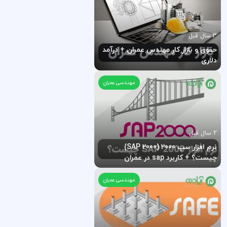
3 سال قبل
حقوق و بازار کار مهندس عمران + درآمد
دلاری
مهندسی عمران
2 سال قبل
نرم افزار سپ 2000 (SAP 2000)
چیست؟ + کاربرد sap در عمران
مهندسی عمران