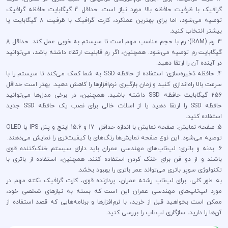
گرافیک با ظرفیت حافظه بالا مورد نیاز است. حداقل 4 گیگابایت حافظه گرافیک
توصیه می‌شود، اما برای بهترین عملکرد، کارت گرافیک با ظرفیت 8 گیگابایت یا
بیشتر انتخاب کنید.
3. رم (RAM): رم با حجم مناسب مهم است تا سیستم به خوبی عمل کند. حداقل 8
گیگابایت رم توصیه می‌شود. همچنین، اگر رم قابلیت ارتقاء داشته باشد، می‌توانید
در آینده آن را ارتقا دهید.
4. حافظه ذخیره‌سازی: استفاده از حافظه SSD به شما کمک می‌کند تا سیستم را با
سرعت بالا راه‌اندازی کنید و زمان بارگیری نرم‌افزارها را کاهش دهید. بهتر است حداقل
256 گیگابایت حافظه SSD داشته باشید. همچنین، در برخی مدل‌ها می‌توانید
حافظه SSD را ارتقا دهید یا از اسلات خالی برای نصب یک حافظه SSD جدید
استفاده کنید.
5. صفحه نمایش: صفحه نمایش با اندازه حداقل 17 و 15.6 اینچ و پنل IPS یا OLED
توصیه می‌شود. این نوع صفحه نمایش‌ها رنگ‌های با کیفیت‌تری را نمایش می‌دهند.
6. بدنه و باتری: لپ‌تاپ‌های مهندسی عمران باید دارای سیستم خنک‌کننده قوی
باشند و از دو فن برای خنک کردن استفاده کنند. همچنین، استفاده از باتری با
تکنولوژی سوپر باتری می‌تواند عمر باتری را بهبود بخشد.
به طور کلی، برای لپ‌تاپ رشته عمران، پردازنده قوی، کارت گرافیک نکته مهم در
مورد لپ‌تاپ‌های مهندسی عمران این است که بسته به نیازهای شخصی خود،
ممکن است بخواهید قبل از خرید، با نرم‌افزارها و برنامه‌هایی که قصد استفاده از
آن‌ها را دارید، سازگاری لپ‌تاپ را بررسی کنید.