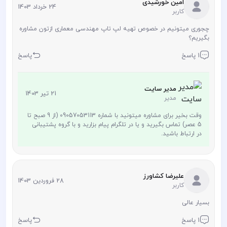
امین خورشیدی
24 خرداد 1403
کاربر
چجوری میتونیم در خصوص تهیه لپ تاپ مهندسی معماری ازتون مشاوره
بگیریم؟
1 پاسخ
پاسخ
مدیر سایت
21 تیر 1403
مدیر
وقت بخیر برای مشاوره میتونید با شماره 09057053113 (از 9 صبح تا
5 عصر) تماس بگیرید و یا در تلگرام پیام بزارید و با گروه پشتیبانی
در ارتباط باشید.
علیرضا کشاورز
28 فروردین 1403
کاربر
بسیار عالی
1 پاسخ
پاسخ