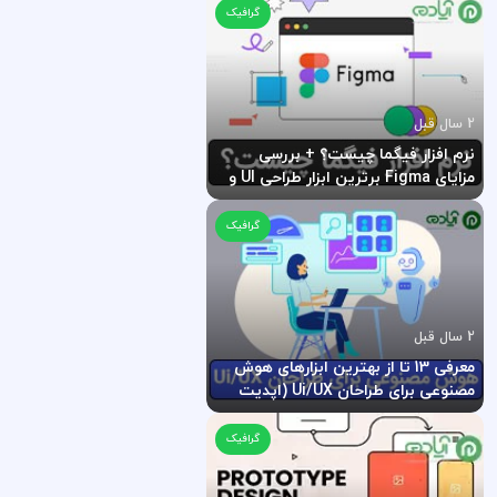
گرافیک
2 سال قبل
نرم افزار فیگما چیست؟ + بررسی
مزایای Figma برترین ابزار طراحی UI و
UX
گرافیک
2 سال قبل
معرفی 13 تا از بهترین ابزارهای هوش
مصنوعی برای طراحان Ui/UX (اپدیت
2024)
گرافیک